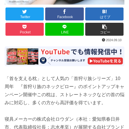
Twitter
Facebook
はてブ
Pocket
LINE
コピー
2024.09.10
「首を支える枕」として人気の「首狩り族シリーズ」10
周年 『首狩り族のネックピロー』のポイントアップキャ
ンペーン開催中この枕は、ストレートネックなどの首の悩
みに対応し、多くの方から高評価を得ています。
寝具メーカーの株式会社ロウダン（本社：愛知県春日井
市、代表取締役社長：志水孝至）が展開する自社ブランド