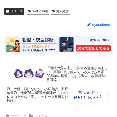
リリース
Well-being
健康経営
oyasuimee
「睡眠の質向上」に関する意識が高まる
中、実際に取り組んでいる人は少数派
2023年の睡眠に関する調査～改善行動・
意識編～
浪川大輔、諏訪ななか、小宮有紗、安野
希世乃、他全7名の豪華声優陣が、マット
レスの上から「癒し」のトーク番組をお
届け！
ホーム
リリース