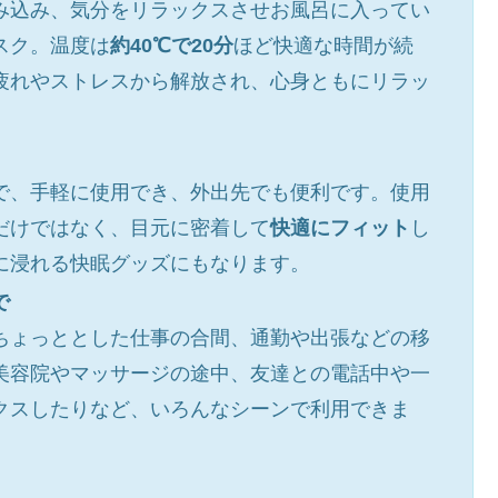
み込み、気分をリラックスさせお風呂に入ってい
スク。温度は
約40℃で20分
ほど快適な時間が続
疲れやストレスから解放され、心身ともにリラッ
で、手軽に使用でき、外出先でも便利です。使用
だけではなく、目元に密着して
快適にフィット
し
に浸れる快眠グッズにもなります。
で
ちょっととした仕事の合間、通勤や出張などの移
美容院やマッサージの途中、友達との電話中や一
クスしたりなど、いろんなシーンで利用できま