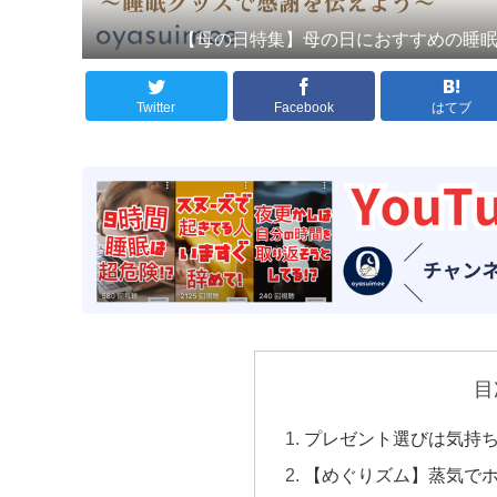
【母の日特集】母の日におすすめの睡眠
Twitter
Facebook
はてブ
目
プレゼント選びは気持
【めぐりズム】蒸気で