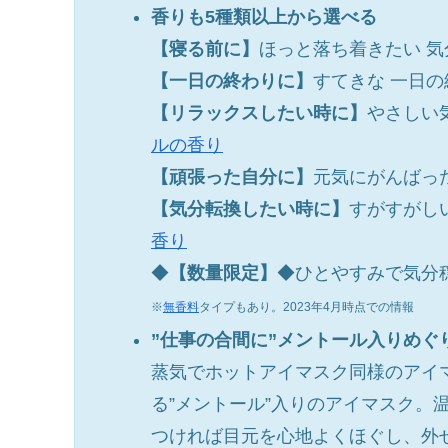
香りも5種類以上から選べる
【寝る前に】
ほっと落ち着きたい 
【一日の終わりに】
すてきな 一日
【リラックスしたい時に】
やさしい
ルの香り
【頑張った自分に】
元気にがんばっ
【気分転換したい時に】
すがすがし
香り
◆
【数量限定】
◆ひとやすみで気分
※
無香料
タイプもあり。2023年4月時点
での情報
”仕事の合間に”メントール入りめぐ
蒸気でホットアイマスク同様のアイ
る”メントール”入りのアイマスク。
つければ目元を心地よくほぐし、外