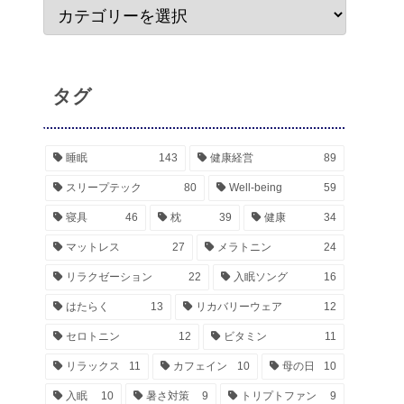
タグ
睡眠
143
健康経営
89
スリープテック
80
Well-being
59
寝具
46
枕
39
健康
34
マットレス
27
メラトニン
24
リラクゼーション
22
入眠ソング
16
はたらく
13
リカバリーウェア
12
セロトニン
12
ビタミン
11
リラックス
11
カフェイン
10
母の日
10
入眠
10
暑さ対策
9
トリプトファン
9