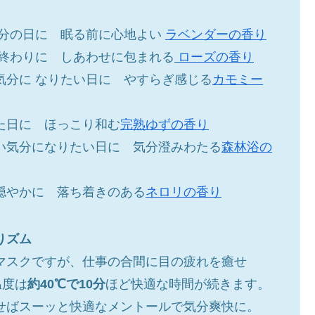
気分の日に 眠る前に心地よい
ラベンダーの香り
の終わりに しあわせに包まれる
ローズの香り
気分に なりたい日に やすらぎ感じる
カモミー
た日に ほっこり和む
完熟ゆずの香り
い気分になりたい日に 気分澄みわたる
森林浴の
穏やかに 落ち着きのある
ネロリの香り
りズム
マスクですが、仕事の合間に目の疲れを癒せ
温度は
約40℃で10分
ほど快適な時間が続きます。
せばスーッと快適なメントールで気分爽快に。