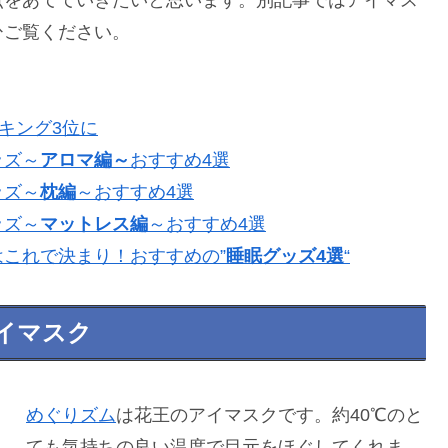
ひご覧ください。
キング3位に
ッズ～
アロマ編～
おすすめ4選
ッズ～
枕編
～おすすめ4選
ッズ～
マットレス編
～おすすめ4選
これで決まり！おすすめの”
睡眠グッズ4選
“
イマスク
めぐりズム
は花王のアイマスクです。約40℃のと
ても気持ちの良い温度で目元をほぐしてくれま