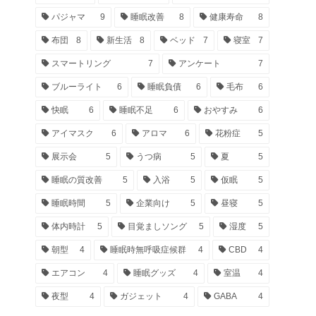
パジャマ
9
睡眠改善
8
健康寿命
8
布団
8
新生活
8
ベッド
7
寝室
7
スマートリング
7
アンケート
7
ブルーライト
6
睡眠負債
6
毛布
6
快眠
6
睡眠不足
6
おやすみ
6
アイマスク
6
アロマ
6
花粉症
5
展示会
5
うつ病
5
夏
5
睡眠の質改善
5
入浴
5
仮眠
5
睡眠時間
5
企業向け
5
昼寝
5
体内時計
5
目覚ましソング
5
湿度
5
朝型
4
睡眠時無呼吸症候群
4
CBD
4
エアコン
4
睡眠グッズ
4
室温
4
夜型
4
ガジェット
4
GABA
4