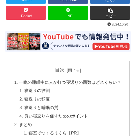
Twitter
Facebook
はてブ
Pocket
LINE
コピー
2024.10.20
目次
一晩の睡眠中に人が打つ寝返りの回数はどれくらい？
寝返りの役割
寝返りの頻度
寝返りと睡眠の質
良い寝返りを促すためのポイント
まとめ
寝室でつくるまくら【PR】