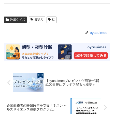
睡眠クイズ
寝返り
枕
oyasuimee
【oyasuimeeプレゼント企画第一弾】
#100日後にアマギフ配る＜概要＞
企業勤務者の睡眠改善を支援『ネスレ ヘ
ルスサイエンス睡眠プログラム』