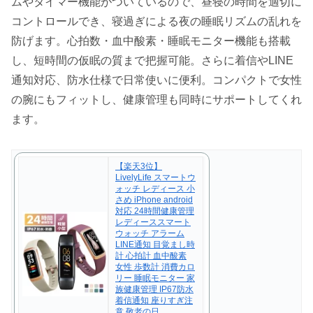
ムやタイマー機能がついているので、昼寝の時間を適切に
コントロールでき、寝過ぎによる夜の睡眠リズムの乱れを
防げます。心拍数・血中酸素・睡眠モニター機能も搭載
し、短時間の仮眠の質まで把握可能。さらに着信やLINE
通知対応、防水仕様で日常使いに便利。コンパクトで女性
の腕にもフィットし、健康管理も同時にサポートしてくれ
ます。
【楽天3位】
LivelyLife スマートウ
ォッチ レディース 小
さめ iPhone android
対応 24時間健康管理
レディーススマート
ウォッチ アラーム
LINE通知 目覚まし時
計 心拍計 血中酸素
女性 歩数計 消費カロ
リー 睡眠モニター 家
族健康管理 IP67防水
着信通知 座りすぎ注
意 敬老の日