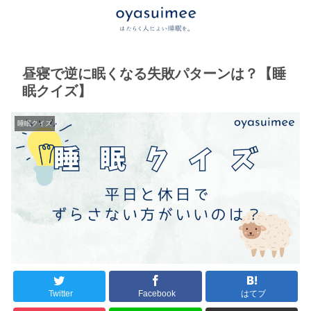
昼寝で逆に眠くなる失敗パターンは？【睡
眠クイズ】
睡眠クイズ
Twitter
Facebook
はてブ