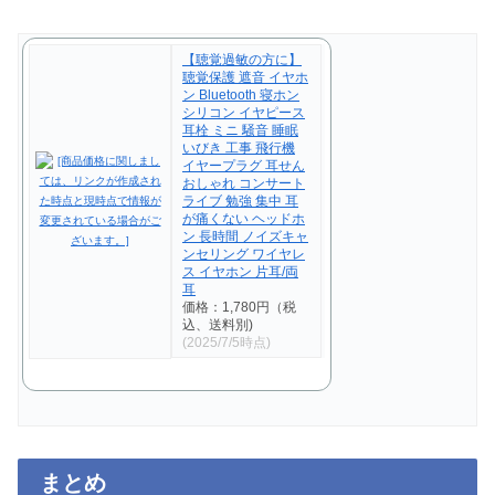
【聴覚過敏の方に】
聴覚保護 遮音 イヤホ
ン Bluetooth 寝ホン
シリコン イヤピース
耳栓 ミニ 騒音 睡眠
いびき 工事 飛行機
イヤープラグ 耳せん
おしゃれ コンサート
ライブ 勉強 集中 耳
が痛くない ヘッドホ
ン 長時間 ノイズキャ
ンセリング ワイヤレ
ス イヤホン 片耳/両
耳
価格：1,780円（税
込、送料別)
(2025/7/5時点)
まとめ