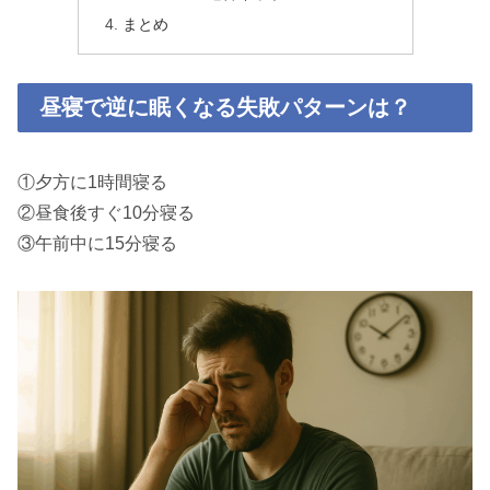
まとめ
昼寝で逆に眠くなる失敗パターンは？
①夕方に1時間寝る
②昼食後すぐ10分寝る
③午前中に15分寝る