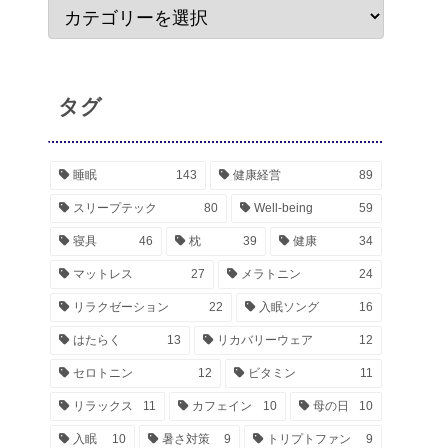
タグ
睡眠
143
健康経営
89
スリープテック
80
Well-being
59
寝具
46
枕
39
健康
34
マットレス
27
メラトニン
24
リラクゼーション
22
入眠ソング
16
はたらく
13
リカバリーウェア
12
セロトニン
12
ビタミン
11
リラックス
11
カフェイン
10
母の日
10
入眠
10
暑さ対策
9
トリプトファン
9