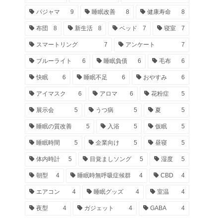
パジャマ
9
睡眠改善
8
健康寿命
8
布団
8
新生活
8
ベッド
7
寝室
7
スマートリング
7
アンケート
7
ブルーライト
6
睡眠負債
6
毛布
6
快眠
6
睡眠不足
6
おやすみ
6
アイマスク
6
アロマ
6
花粉症
5
展示会
5
うつ病
5
夏
5
睡眠の質改善
5
入浴
5
仮眠
5
睡眠時間
5
企業向け
5
昼寝
5
体内時計
5
目覚ましソング
5
湿度
5
朝型
4
睡眠時無呼吸症候群
4
CBD
4
エアコン
4
睡眠グッズ
4
室温
4
夜型
4
ガジェット
4
GABA
4