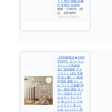
イト 時計 快眠 読書
灯 常夜灯 出産祝
価格：5,980円（税
込、送料無料)
(2025/12/7時点)
【300枚限定★1000
円OFF】【コードレ
ス×ヘッド自由自
在】送料無料 デス
クライト LED 充電
式 目に優しい 勉強
学習机 受験 おしゃ
れ ワイド 広範囲 明
るい 調光 調色 タイ
マー 当店オリジナ
ルカラー テレワー
ク 卓上ライト スタ
ンドライト 折りた
たみ コンパクト 読