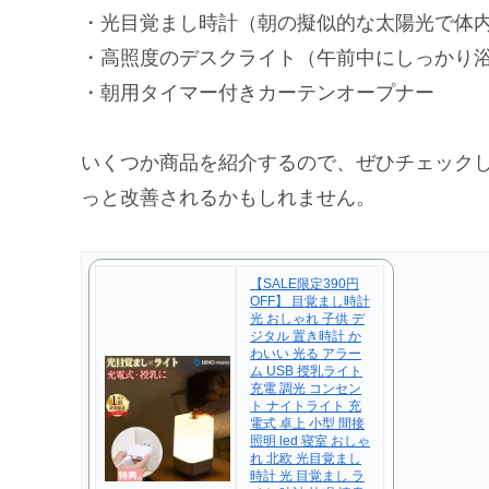
・光目覚まし時計（朝の擬似的な太陽光で体
・高照度のデスクライト（午前中にしっかり
・朝用タイマー付きカーテンオープナー
いくつか商品を紹介するので、ぜひチェック
っと改善されるかもしれません。
【SALE限定390円
OFF】 目覚まし時計
光 おしゃれ 子供 デ
ジタル 置き時計 か
わいい 光る アラー
ム USB 授乳ライト
充電 調光 コンセン
ト ナイトライト 充
電式 卓上 小型 間接
照明 led 寝室 おしゃ
れ 北欧 光目覚まし
時計 光 目覚まし ラ