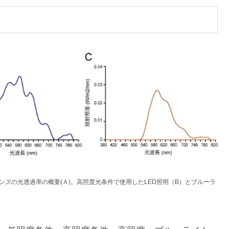
ズの光透過率の概要(Ａ)。高照度光条件で使用したLED照明（B）とブルーラ