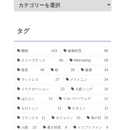
タグ
睡眠
143
健康経営
89
スリープテック
80
Well-being
59
寝具
46
枕
39
健康
34
マットレス
27
メラトニン
24
リラクゼーション
22
入眠ソング
16
はたらく
13
リカバリーウェア
12
セロトニン
12
ビタミン
11
リラックス
11
カフェイン
10
母の日
10
入眠
10
暑さ対策
9
トリプトファン
9