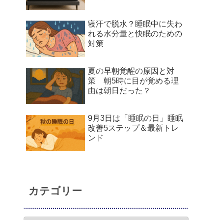
寝汗で脱水？睡眠中に失わ
れる水分量と快眠のための
対策
夏の早朝覚醒の原因と対
策 朝5時に目が覚める理
由は朝日だった？
9月3日は「睡眠の日」睡眠
改善5ステップ＆最新トレ
ンド
カテゴリー