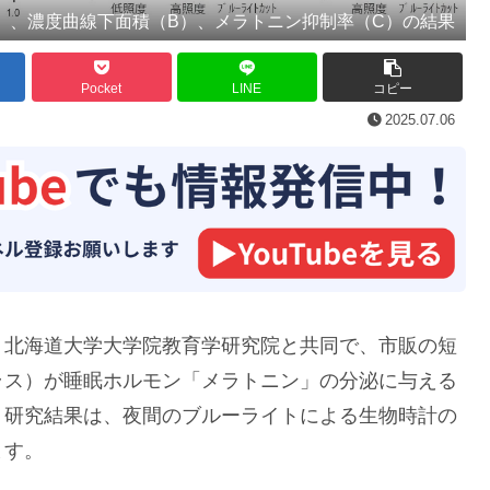
）、濃度曲線下面積（B）、メラトニン抑制率（C）の結果
Pocket
LINE
コピー
2025.07.06
、北海道大学大学院教育学研究院と共同で、市販の短
ラス）が睡眠ホルモン「メラトニン」の分泌に与える
。研究結果は、夜間のブルーライトによる生物時計の
ます。