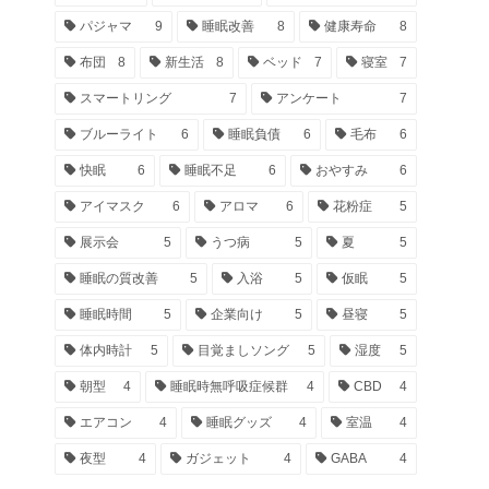
パジャマ
9
睡眠改善
8
健康寿命
8
布団
8
新生活
8
ベッド
7
寝室
7
スマートリング
7
アンケート
7
ブルーライト
6
睡眠負債
6
毛布
6
快眠
6
睡眠不足
6
おやすみ
6
アイマスク
6
アロマ
6
花粉症
5
展示会
5
うつ病
5
夏
5
睡眠の質改善
5
入浴
5
仮眠
5
睡眠時間
5
企業向け
5
昼寝
5
体内時計
5
目覚ましソング
5
湿度
5
朝型
4
睡眠時無呼吸症候群
4
CBD
4
エアコン
4
睡眠グッズ
4
室温
4
夜型
4
ガジェット
4
GABA
4