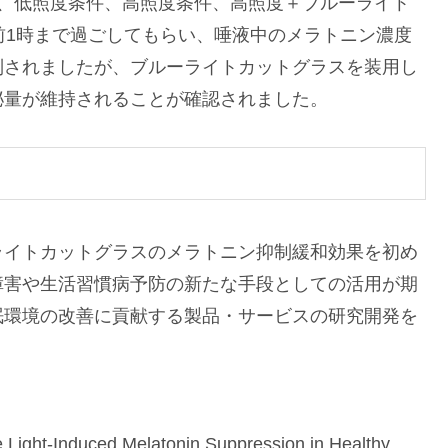
に、低照度条件、高照度条件、高照度＋ブルーライト
前1時まで過ごしてもらい、唾液中のメラトニン濃度
制されましたが、ブルーライトカットグラスを装用し
泌量が維持されることが確認されました。
ライトカットグラスのメラトニン抑制緩和効果を初め
障害や生活習慣病予防の新たな手段としての活用が期
眠環境の改善に貢献する製品・サービスの研究開発を
ight-Induced Melatonin Suppression in Healthy