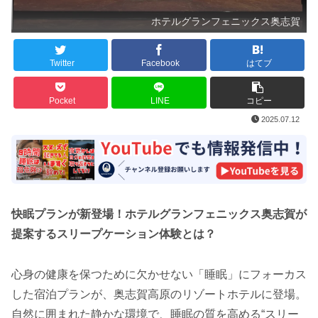
ホテルグランフェニックス奥志賀
Twitter
Facebook
はてブ
Pocket
LINE
コピー
2025.07.12
快眠プランが新登場！ホテルグランフェニックス奥志賀が
提案するスリープケーション体験とは？
心身の健康を保つために欠かせない「睡眠」にフォーカス
した宿泊プランが、奥志賀高原のリゾートホテルに登場。
自然に囲まれた静かな環境で、睡眠の質を高める“スリー