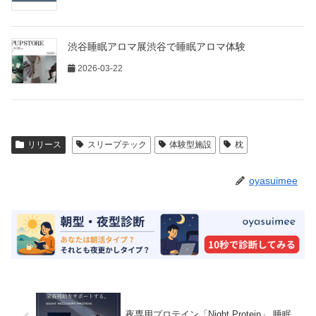
渋谷睡眠アロマ展渋谷で睡眠アロマ体験
2026-03-22
リリース
スリープテック
体験型施設
枕
oyasuimee
夜専用プロテイン「Night Protein」 睡眠