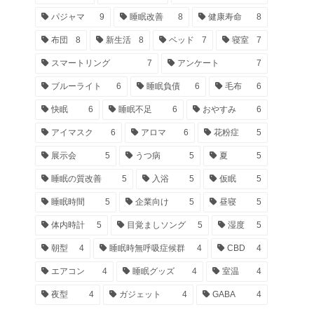
パジャマ
9
睡眠改善
8
健康寿命
8
布団
8
新生活
8
ベッド
7
寝室
7
スマートリング
7
アンケート
7
ブルーライト
6
睡眠負債
6
毛布
6
快眠
6
睡眠不足
6
おやすみ
6
アイマスク
6
アロマ
6
花粉症
5
展示会
5
うつ病
5
夏
5
睡眠の質改善
5
入浴
5
仮眠
5
睡眠時間
5
企業向け
5
昼寝
5
体内時計
5
目覚ましソング
5
湿度
5
朝型
4
睡眠時無呼吸症候群
4
CBD
4
エアコン
4
睡眠グッズ
4
室温
4
夜型
4
ガジェット
4
GABA
4