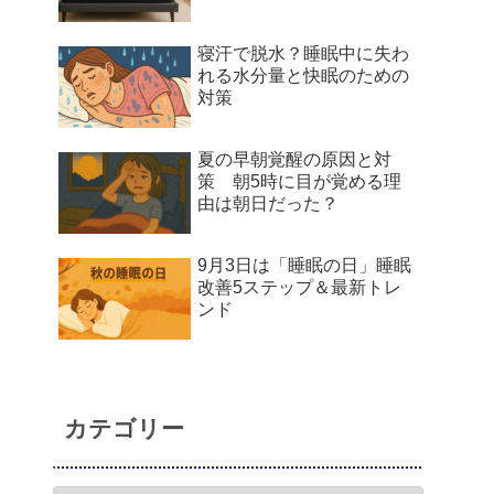
寝汗で脱水？睡眠中に失わ
れる水分量と快眠のための
対策
夏の早朝覚醒の原因と対
策 朝5時に目が覚める理
由は朝日だった？
9月3日は「睡眠の日」睡眠
改善5ステップ＆最新トレ
ンド
カテゴリー