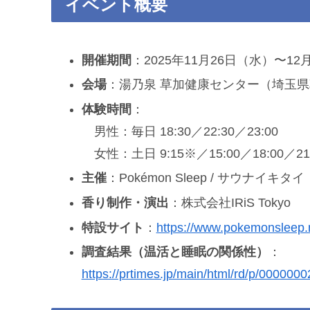
イベント概要
開催期間
：2025年11月26日（水）〜12
会場
：湯乃泉 草加健康センター（埼玉県草
体験時間
：
男性：毎日 18:30／22:30／23:00
女性：土日 9:15※／15:00／18:00／
主催
：Pokémon Sleep / サウナイキタイ
香り制作・演出
：株式会社IRiS Tokyo
特設サイト
：
https://www.pokemonsleep.
調査結果（温活と睡眠の関係性）
：
https://prtimes.jp/main/html/rd/p/00000