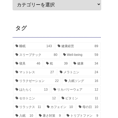
タグ
睡眠
143
健康経営
89
スリープテック
80
Well-being
59
寝具
46
枕
39
健康
34
マットレス
27
メラトニン
24
リラクゼーション
22
入眠ソング
16
はたらく
13
リカバリーウェア
12
セロトニン
12
ビタミン
11
リラックス
11
カフェイン
10
母の日
10
入眠
10
暑さ対策
9
トリプトファン
9