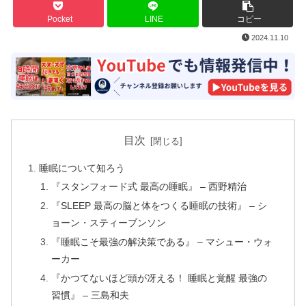
Pocket
LINE
コピー
2024.11.10
目次
睡眠について知ろう
『スタンフォード式 最高の睡眠』 – 西野精治
『SLEEP 最高の脳と体をつくる睡眠の技術』 – シ
ョーン・スティーブンソン
『睡眠こそ最強の解決策である』 – マシュー・ウォ
ーカー
『かつてないほど頭が冴える！ 睡眠と覚醒 最強の
習慣』 – 三島和夫