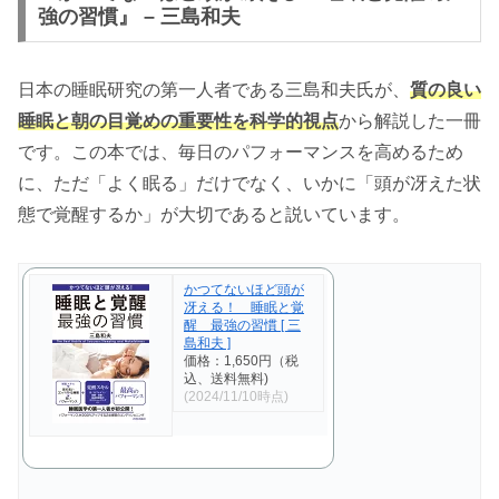
強の習慣』 – 三島和夫
日本の睡眠研究の第一人者である三島和夫氏が、
質の良い
睡眠と朝の目覚めの重要性を科学的視点
から解説した一冊
です。この本では、毎日のパフォーマンスを高めるため
に、ただ「よく眠る」だけでなく、いかに「頭が冴えた状
態で覚醒するか」が大切であると説いています。
かつてないほど頭が
冴える！ 睡眠と覚
醒 最強の習慣 [ 三
島和夫 ]
価格：1,650円（税
込、送料無料)
(2024/11/10時点)