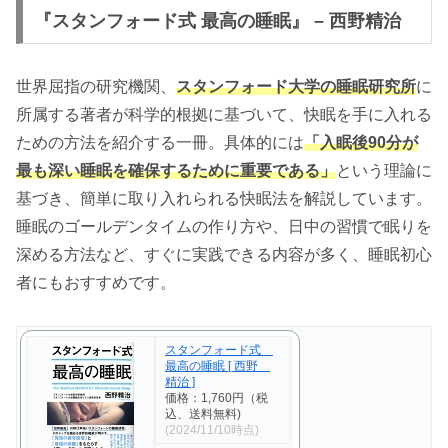
『スタンフォード式 最高の睡眠』 – 西野精治
世界屈指の研究機関、
スタンフォード大学の睡眠研究所
に
所属する著者が科学的根拠に基づいて、快眠を手に入れる
ための方法を紹介する一冊。具体的には
「入眠後90分が
最も深い睡眠を確保するために重要である」
という理論に
基づき、簡単に取り入れられる快眠法を解説しています。
睡眠のゴールデンタイムの作り方や、日中の習慣で眠りを
深める方法など、すぐに実践できる内容が多く、睡眠初心
者にもおすすめです。
スタンフォード式
最高の睡眠 [ 西野
精治 ]
価格：1,760円（税
込、送料無料)
(2024/11/10時点)