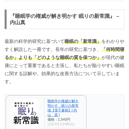
『睡眠学の権威が解き明かす 眠りの新常識』 –
内山真
最新の科学的研究に基づいて
睡眠の「新常識」
をわかりや
すく解説した一冊です。長年の研究に基づき、
「何時間寝
るか」よりも「どのような睡眠の質を保つか」
が現代の健
康にとって重要であると主張し、私たちが陥りやすい睡眠
に関する誤解や、効果的な改善方法について示していま
す。
睡眠学の権威が解き
明かす 眠りの新常
識【電子書籍】[ 内
山 真 ]
価格：1,540円
(2024/11/10時点)