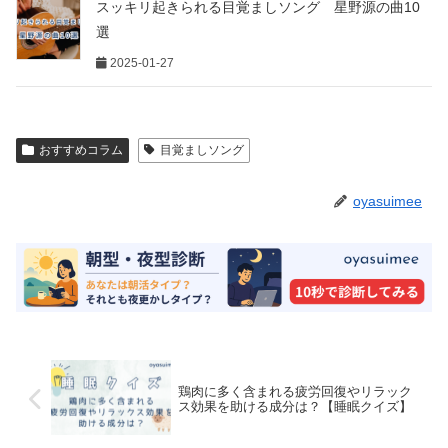
スッキリ起きられる目覚ましソング 星野源の曲10
選
2025-01-27
おすすめコラム
目覚ましソング
oyasuimee
鶏肉に多く含まれる疲労回復やリラック
ス効果を助ける成分は？【睡眠クイズ】