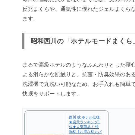
反発まくらや、通気性に優れたジェルまくら
ます。
昭和西川の「ホテルモードまくら
まるで高級ホテルのようなふんわりとした寝
よる滑らかな肌触りと、抗菌・防臭効果のあ
洗濯機で丸洗い可能なため、お手入れも簡単
快眠をサポートします。
西川 枕 ホテル仕様
★楽天ランキング1
位★人気商品！ 快
眠枕【お得な枕カバ