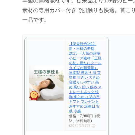
本製の高機能枕です。従来品より1.5倍のビ
素材の専用カバー付きで肌触りも快適。首こ
一品です。
【楽天総合1位】
新・王様の夢枕
2025 （人気の超極
小ビーズ素材「王様
の枕」新たにクール
タイプが新登場）
日本製 寝返り 肩 首
頸椎 大きい 大きめ
寝返りしやすい 高
め 高い 低い 低め ス
トレートネック 快
眠 柔らかい 父の日
ギフト プレゼント
おすすめ 誕生日 安
眠 冷感
価格：7,980円（税
込、送料無料)
(2025/5/27時点)