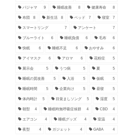
パジャマ
9
睡眠改善
8
健康寿命
8
布団
8
新生活
8
ベッド
7
寝室
7
スマートリング
7
アンケート
7
ブルーライト
6
睡眠負債
6
毛布
6
快眠
6
睡眠不足
6
おやすみ
6
アイマスク
6
アロマ
6
花粉症
5
展示会
5
うつ病
5
夏
5
睡眠の質改善
5
入浴
5
仮眠
5
睡眠時間
5
企業向け
5
昼寝
5
体内時計
5
目覚ましソング
5
湿度
5
朝型
4
睡眠時無呼吸症候群
4
CBD
4
エアコン
4
睡眠グッズ
4
室温
4
夜型
4
ガジェット
4
GABA
4