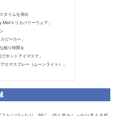
スタイムを演出
Dry Men’s リカバリーウェア」
ン
みスピーカー」
な眠り時間を
気でホットアイマスク」
プアロマスプレー（ムーンライト）」
減
ギフトにぴったり。特に、頭と首をしっかり支える低