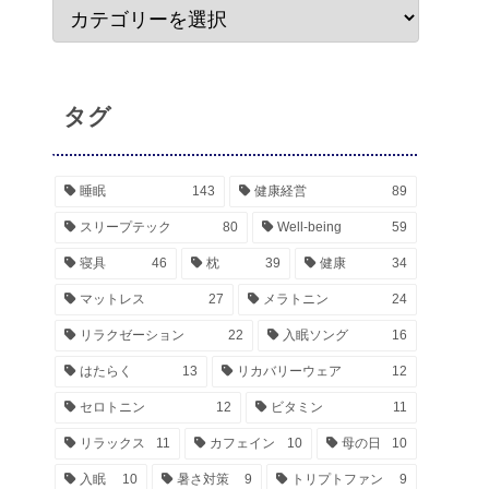
タグ
睡眠
143
健康経営
89
スリープテック
80
Well-being
59
寝具
46
枕
39
健康
34
マットレス
27
メラトニン
24
リラクゼーション
22
入眠ソング
16
はたらく
13
リカバリーウェア
12
セロトニン
12
ビタミン
11
リラックス
11
カフェイン
10
母の日
10
入眠
10
暑さ対策
9
トリプトファン
9