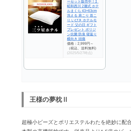
ーセット販売中！】
昭和西川 2層式 ホテ
ルまくら 43×63cm
洗える 肩こり 首こ
り いびき ホテルモ
ード 父の日 ギフト
プレゼント ポリジ
ン抗菌 防臭 寝返り
横向き 頭痛
価格：2,999円～
（税込、送料無料)
(2025/5/27時点)
王様の夢枕Ⅱ
超極小ビーズとポリエステルわたを絶妙に配