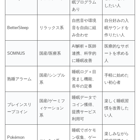
眠プログラム
したい人
あり
自然音や環境
自分好みの入
BetterSleep
リラックス系
音を自由に組
眠サウンドを
み合わせ
作りたい人
AI解析＋医師
医療的なサポ
SOMNUS
国産/医療系
連携、科学的
ートを求める
に睡眠改善
人
睡眠ログ＋目
国産/シンプル
手軽に始めた
熟睡アラーム
覚まし機能、
系
い初心者
長年の定番
睡眠データで
国産/ゲーミフ
楽しく睡眠習
ブレインスリ
コイン獲得、
ィケーション
慣を改善した
ープコイン
提携サービス
系
い人
利用可
睡眠でポケモ
楽しみながら
Pokémon
ン収集、ゲー