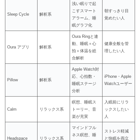
浅い眠りで起
こすスマート
朝すっきり目
Sleep Cycle
解析系
アラーム、睡
覚めたい人
眠グラフ化
Oura Ringと連
動、睡眠＋心
健康全般を管
Oura アプリ
解析系
拍＋体温を総
理したい人
合解析
Apple Watch対
応、心拍数・
iPhone・Apple
Pillow
解析系
睡眠ステージ
Watchユーザー
分析
瞑想、睡眠ス
入眠前にリラ
Calm
リラックス系
トーリー、音
ックスしたい
楽が充実
人
マインドフル
ストレス軽減
ネス瞑想、睡
Headspace
リラックス系
と快眠を両立