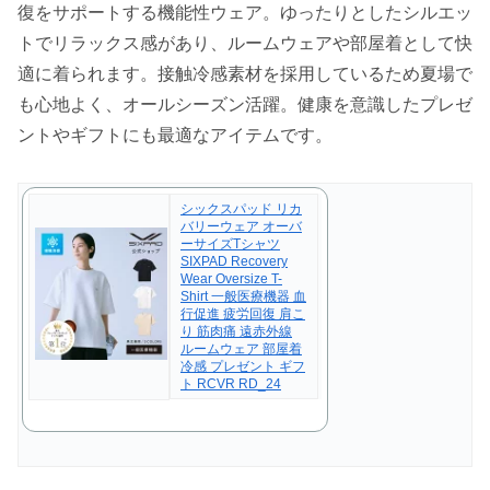
復をサポートする機能性ウェア。ゆったりとしたシルエッ
トでリラックス感があり、ルームウェアや部屋着として快
適に着られます。接触冷感素材を採用しているため夏場で
も心地よく、オールシーズン活躍。健康を意識したプレゼ
ントやギフトにも最適なアイテムです。
シックスパッド リカ
バリーウェア オーバ
ーサイズTシャツ
SIXPAD Recovery
Wear Oversize T-
Shirt 一般医療機器 血
行促進 疲労回復 肩こ
り 筋肉痛 遠赤外線
ルームウェア 部屋着
冷感 プレゼント ギフ
ト RCVR RD_24