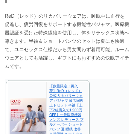
ReD（レッド）のリカバリーウェアは、睡眠中に血行を
促進し、疲労回復をサポートする機能性パジャマ。医療機
器認証を受けた特殊繊維を使用し、体をリラックス状態へ
導きます。半袖＆ショートパンツのセットは夏にも快適
で、ユニセックス仕様だから男女問わず着用可能。ルーム
ウェアとしても活躍し、ギフトにもおすすめの快眠アイテ
ムです。
【数量限定！再入
荷】ReD（レッド）
公式 リカバリーウェ
ア パジャマ 疲労回復
上下セット 半袖【上
下2組購入で1,900円
OFF】一般医療機器
メンズ レディース プ
ルオーバー ショート
パンツ 夏 睡眠 改善