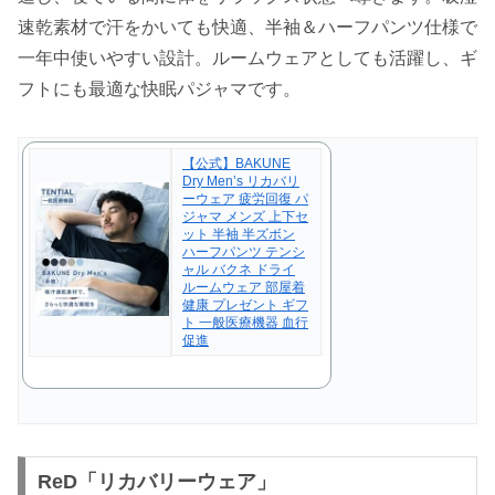
速乾素材で汗をかいても快適、半袖＆ハーフパンツ仕様で
一年中使いやすい設計。ルームウェアとしても活躍し、ギ
フトにも最適な快眠パジャマです。
【公式】BAKUNE
Dry Men’s リカバリ
ーウェア 疲労回復 パ
ジャマ メンズ 上下セ
ット 半袖 半ズボン
ハーフパンツ テンシ
ャル バクネ ドライ
ルームウェア 部屋着
健康 プレゼント ギフ
ト 一般医療機器 血行
促進
ReD「リカバリーウェア」