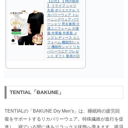
【公式】【 特許取得
】 リライブ シャツ
丸首 ポリエステル リ
カバリーウェア トレ
ーニングウェア パワ
ーシャツ 男女兼用 介
護ユニフォーム 介護
服 作業服 作業着 メ
ンズ レディース ユニ
フォーム 機能性tシャ
ツ 機能性シャツ リカ
バリーウエア プレゼ
ント ギフト 敬老の日
TENTIAL「BAKUNE」
TENTIALの「BAKUNE Dry Men’s」は、睡眠時の疲労回
復をサポートするリカバリーウェア。特殊繊維が血行を促
進し、寝ている間に体をリラックス状態へ導きます。吸湿