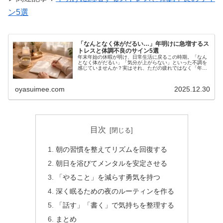
ン5選
「なんとなく体がだるい…」年明けに急増するス
トレスと体調不良のサイン5選
年末年始の休暇が明け、日常生活に戻るこの時期。「なん
となく体がだるい」「気分が上がらない」といった不調を
感じていませんか？実はそれ、ただの疲れではなく「年明
けストレス」による体調不良のサインかもしれません。こ
こでは、見逃しやすいサインとその...
oyasuimee.com
2025.12.30
目次
朝の習慣を整えてリズムを回復する
朝日を浴びてメンタルを安定させる
「やること」を減らす勇気を持つ
深く眠るための夜のルーティンを作る
「話す」「書く」で気持ちを整理する
まとめ