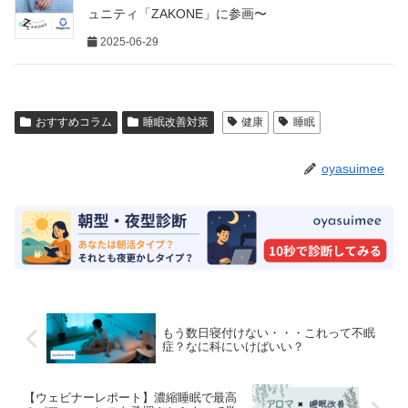
ュニティ「ZAKONE」に参画〜
2025-06-29
おすすめコラム
睡眠改善対策
健康
睡眠
oyasuimee
もう数日寝付けない・・・これって不眠
症？なに科にいけばいい？
【ウェビナーレポート】濃縮睡眠で最高