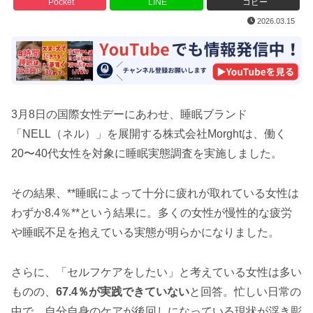
Pocket
LINE
コピー
2026.03.15
3月8日の国際女性デーにあわせ、睡眠ブランド
「NELL（ネル）」を展開する株式会社Morghtは、働く
20〜40代女性を対象に睡眠実態調査を実施しました。
その結果、**睡眠によって十分に疲れが取れている女性は
わずか8.4％**という結果に。多くの女性が慢性的な疲労
や睡眠不足を抱えている実態が明らかになりました。
さらに、「セルフケアをしたい」と考えている女性は多い
ものの、
67.4％が実践できていない
と回答。忙しい日常の
中で、自分自身のケアが後回しになっている現状が浮き彫